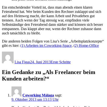
Ein entscheidender Vorteil ist, dass man abends einen klaren
Feierabend hat. Wer beim Kunden den Rechner zuklappt und sich
auf den Heimweg macht, der kann Arbeit und Privatleben gut
trennen. Auch wenn der Tag stressig war, empfinden viele
Selbstständige den Feierabend dann stärker und können sich besser
entspannen. Das klappt aber nur, wenn der Rechner zuhause dann
auch tatsächlich zu bleibt.
Die anderen beiden Folgen von Lisa’s Serie „Arbeitsplatzkonzepte“
gibt es hier:
(1) Arbeiten im Coworking-Space
,
(2) Home-Office
Autor
Veröffentlicht
Kategorien
am
Lisa Figas
24. Juni 2013
Erste Schritte
Ein Gedanke zu „Als Freelancer beim
Kunden arbeiten?“
Coworking Málaga
sagt:
9. Oktober 2013 um 13:13 Uhr