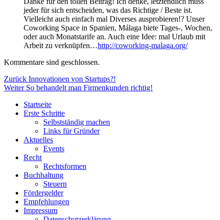
Danke für den tollen Beitrag! Ich denke, letztendlich muss
jeder für sich entscheiden, was das Richtige / Beste ist.
Vielleicht auch einfach mal Diverses ausprobieren!? Unser
Coworking Space in Spanien, Málaga biete Tages-, Wochen,
oder auch Monatstarife an. Auch eine Idee: mal Urlaub mit
Arbeit zu verknüpfen…
http://coworking-malaga.org/
Kommentare sind geschlossen.
Beitragsnavigation
Vorheriger
Zurück
Innovationen von Startups?!
Nächster
Beitrag:
Weiter
So behandelt man Firmenkunden richtig!
Beitrag:
Startseite
Erste Schritte
Selbstständig machen
Links für Gründer
Aktuelles
Events
Recht
Rechtsformen
Buchhaltung
Steuern
Fördergelder
Empfehlungen
Impressum
Datenschutzerklärung