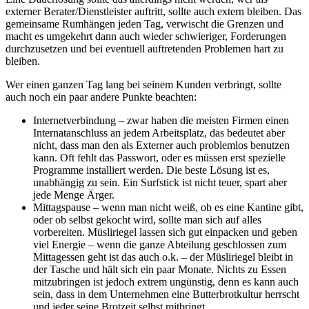
externer Berater/Dienstleister auftritt, sollte auch extern bleiben. Das
gemeinsame Rumhängen jeden Tag, verwischt die Grenzen und
macht es umgekehrt dann auch wieder schwieriger, Forderungen
durchzusetzen und bei eventuell auftretenden Problemen hart zu
bleiben.
Wer einen ganzen Tag lang bei seinem Kunden verbringt, sollte
auch noch ein paar andere Punkte beachten:
Internetverbindung – zwar haben die meisten Firmen einen
Internatanschluss an jedem Arbeitsplatz, das bedeutet aber
nicht, dass man den als Externer auch problemlos benutzen
kann. Oft fehlt das Passwort, oder es müssen erst spezielle
Programme installiert werden. Die beste Lösung ist es,
unabhängig zu sein. Ein Surfstick ist nicht teuer, spart aber
jede Menge Ärger.
Mittagspause – wenn man nicht weiß, ob es eine Kantine gibt,
oder ob selbst gekocht wird, sollte man sich auf alles
vorbereiten. Müsliriegel lassen sich gut einpacken und geben
viel Energie – wenn die ganze Abteilung geschlossen zum
Mittagessen geht ist das auch o.k. – der Müsliriegel bleibt in
der Tasche und hält sich ein paar Monate. Nichts zu Essen
mitzubringen ist jedoch extrem ungünstig, denn es kann auch
sein, dass in dem Unternehmen eine Butterbrotkultur herrscht
und jeder seine Brotzeit selbst mitbringt.