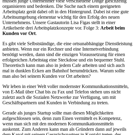
müssen junge Unternehmer viele verschiedene Dinge gleichzeitig
organisieren und bedenken. Die Suche nach einem geeigneten
Arbeitsplatz gerät dabei oft in den Hintergrund. Dabei ist eine gute
Arbeitsumgebung elementar wichtig für den Erfolg des neuen
Unternehmens. Unsere Gastautorin Lisa Figas stellt in einer
Artikelserie drei Arbeitsplatzkonzepte vor. Folge 3:
Arbeit beim
Kunden vor Ort
.
Es gibt viele Selbstständige, die eine ortsunabhängige Dienstleistung
anbieten. Wenn nur ein Rechner und eine Internetverbindung
benötigt werden, dann sind die einzigen Voraussetzung für einen
erfolgreichen Arbeitstag eine Steckdose und ein bequemer Stuhl.
Theoretisch kann man also in jedem Cafe arbeiten und sich auch
mal in dunklen Ecken am Bahnhof herumdrücken. Warum sollte
man also bei seinem Kunden vor Ort arbeiten?
Wir leben in einer Welt voller modernster Kommunikationsmitteln,
von E-Mail über Chat bis zu Fax und Telefon stehen uns nicht
zuletzt auch die Sozialen Netzwerke zur Verfügung, um mit
Geschäftspartnern und Kunden in Verbindung zu treten.
Gerade als junges Startup sollte man diesen Möglichkeiten
aufgeschlossen sein, denn zum Einen vermittelt es Kompetenz,
wenn man sich mit den modernen Kommunikationsmitteln
auskennt. Zum Anderen kann man als Gründern dann auf jeweils
dem Kanal mit seinem Gesprächspartner in Kontakt treten, der