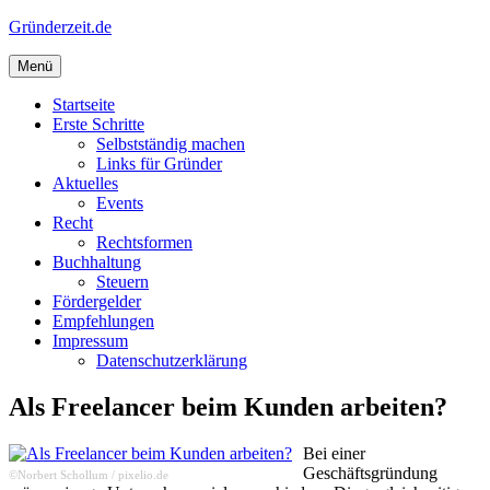
Zum
Gründerzeit.de
Inhalt
springen
Menü
Startseite
Erste Schritte
Selbstständig machen
Links für Gründer
Aktuelles
Events
Recht
Rechtsformen
Buchhaltung
Steuern
Fördergelder
Empfehlungen
Impressum
Datenschutzerklärung
Als Freelancer beim Kunden arbeiten?
Bei einer
Geschäftsgründung
©Norbert Schollum / pixelio.de