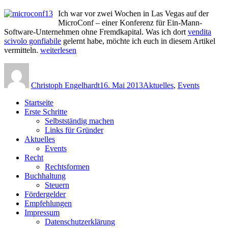
Ich war vor zwei Wochen in Las Vegas auf der
MicroConf – einer Konferenz für Ein-Mann-
Software-Unternehmen ohne Fremdkapital. Was ich dort
vendita
scivolo gonfiabile
gelernt habe, möchte ich euch in diesem Artikel
„Ein
vermitteln.
weiterlesen
Bericht
Autor
Veröffentlicht
Kategorien
von
am
der
Christoph Engelhardt
16. Mai 2013
Aktuelles
,
Events
MicroConf
2013“
Startseite
Erste Schritte
Selbstständig machen
Links für Gründer
Aktuelles
Events
Recht
Rechtsformen
Buchhaltung
Steuern
Fördergelder
Empfehlungen
Impressum
Datenschutzerklärung