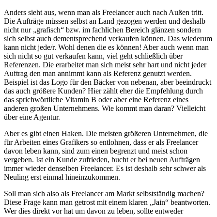
Anders sieht aus, wenn man als Freelancer auch nach Außen tritt.
Die Aufträge müssen selbst an Land gezogen werden und deshalb
nicht nur „grafisch“ bzw. im fachlichen Bereich glänzen sondern
sich selbst auch dementsprechend verkaufen können. Das wiederum
kann nicht jede/r. Wohl denen die es können! Aber auch wenn man
sich nicht so gut verkaufen kann, viel geht schließlich über
Referenzen. Die erarbeitet man sich meist sehr hart und nicht jeder
Auftrag den man annimmt kann als Referenz genutzt werden.
Beispiel ist das Logo für den Bäcker von nebenan, aber beeindruckt
das auch größere Kunden? Hier zählt eher die Empfehlung durch
das sprichwörtliche Vitamin B oder aber eine Referenz eines
anderen großen Unternehmens. Wie kommt man daran? Vielleicht
über eine Agentur.
Aber es gibt einen Haken. Die meisten größeren Unternehmen, die
für Arbeiten eines Grafikers so entlohnen, dass er als Freelancer
davon leben kann, sind zum einen begrenzt und meist schon
vergeben. Ist ein Kunde zufrieden, bucht er bei neuen Aufträgen
immer wieder denselben Freelancer. Es ist deshalb sehr schwer als
Neuling erst einmal hineinzukommen.
Soll man sich also als Freelancer am Markt selbstständig machen?
Diese Frage kann man getrost mit einem klaren „Jain“ beantworten.
Wer dies direkt vor hat um davon zu leben, sollte entweder