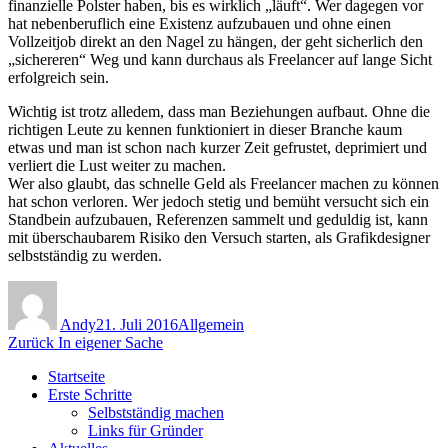
finanzielle Polster haben, bis es wirklich „läuft“. Wer dagegen vor
hat nebenberuflich eine Existenz aufzubauen und ohne einen
Vollzeitjob direkt an den Nagel zu hängen, der geht sicherlich den
„sichereren“ Weg und kann durchaus als Freelancer auf lange Sicht
erfolgreich sein.
Wichtig ist trotz alledem, dass man Beziehungen aufbaut. Ohne die
richtigen Leute zu kennen funktioniert in dieser Branche kaum
etwas und man ist schon nach kurzer Zeit gefrustet, deprimiert und
verliert die Lust weiter zu machen.
Wer also glaubt, das schnelle Geld als Freelancer machen zu können
hat schon verloren. Wer jedoch stetig und bemüht versucht sich ein
Standbein aufzubauen, Referenzen sammelt und geduldig ist, kann
mit überschaubarem Risiko den Versuch starten, als Grafikdesigner
selbstständig zu werden.
Autor
Veröffentlicht
Kategorien
am
Andy
21. Juli 2016
Allgemein
Beitragsnavigation
Vorheriger
Zurück
In eigener Sache
Beitrag:
Startseite
Erste Schritte
Selbstständig machen
Links für Gründer