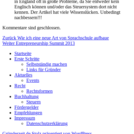
in England oft in große Probleme, da Sie entweder kein
Englisch können und/oder das Steuersystem dort nicht
kennen. Der Artikel hat viele Wissenslücken. Unbedingt
nachbessern!!!
Kommentare sind geschlossen.
Beitragsnavigation
Vorheriger
Zurück
Wie ich eine neue Art von Sprachschule aufbaue
Nächster
Beitrag:
Weiter
Entrepreneurship Summit 2013
Beitrag:
Startseite
Erste Schritte
Selbstständig machen
Links für Gründer
Aktuelles
Events
Recht
Rechtsformen
Buchhaltung
Steuern
Fördergelder
Empfehlungen
Impressum
Datenschutzerklärung
Gründerzeit.de
Stolz präsentiert von WordPress