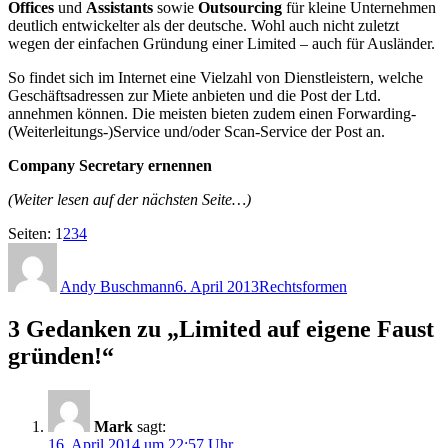
Offices
und
Assistants
sowie
Outsourcing
für kleine Unternehmen
deutlich entwickelter als der deutsche. Wohl auch nicht zuletzt
wegen der einfachen Gründung einer Limited – auch für Ausländer.
So findet sich im Internet eine Vielzahl von Dienstleistern, welche
Geschäftsadressen zur Miete anbieten und die Post der Ltd.
annehmen können. Die meisten bieten zudem einen Forwarding-
(Weiterleitungs-)Service und/oder Scan-Service der Post an.
Company Secretary ernennen
(Weiter lesen auf der nächsten Seite…)
Seite
,
Seite
,
Seite
,
Seite
Seiten:
1
2
3
4
Autor
Veröffentlicht
Kategorien
am
Andy Buschmann
6. April 2013
Rechtsformen
3 Gedanken zu „Limited auf eigene Faust
gründen!“
Mark
sagt:
16. April 2014 um 22:57 Uhr