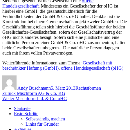
Steuerlich gesehen ist die Gesellschaft eine
offene
Handelsgesellschaft
. Mindestens ein Gesellschafter der oHG ist
hierbei eine GmbH, die gesamtschuldnerisch für die
Verbindlichkeiten der GmbH & Co. oHG haftet.
Denkbar ist die
Konstruktion bei einem Gemeinschaftsprojekt zweier GmbHen. Die
Geschäftsführung teilen sich hierbei die Geschäftsführer der beiden
Gesellschafter-Gesellschaften, sofern der Gesellschaftsvertrag der
oHG nichts anderes besagt. Sofern sich eine juristische und eine
natürliche Person zu einer GmbH & Co. oHG zusammentun, haften
beide Gesellschafter unbegrenzt. Die natürliche Person dagegen
auch mit ihrem vollen Privatvermögen.
Weiterführende Informationen zum Thema:
Gesellschaft mit
beschränkter Haftung (GmbH)
,
offene Handelsgesellschaft (oHG)
Autor
Veröffentlicht
Kategorien
am
Andy Buschmann
5. März 2013
Rechtsformen
Beitragsnavigation
Vorheriger
Zurück
Mischform AG & Co. KG
Nächster
Beitrag:
Weiter
Mischform Ltd. & Co. oHG
Beitrag:
Startseite
Erste Schritte
Selbstständig machen
Links für Gründer
Aktuelles