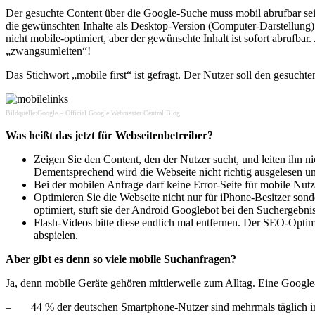
Der gesuchte Content über die Google-Suche muss mobil abrufbar sein. 
die gewünschten Inhalte als Desktop-Version (Computer-Darstellung) 
nicht mobile-optimiert, aber der gewünschte Inhalt ist sofort abrufba
„zwangsumleiten“!
Das Stichwort „mobile first“ ist gefragt. Der Nutzer soll den gesuch
Bildquelle:Google – Official Google Webmaster Central Blog
Was heißt das jetzt für Webseitenbetreiber?
Zeigen Sie den Content, den der Nutzer sucht, und leiten ihn nic
Dementsprechend wird die Webseite nicht richtig ausgelesen u
Bei der mobilen Anfrage darf keine Error-Seite für mobile Nutz
Optimieren Sie die Webseite nicht nur für iPhone-Besitzer son
optimiert, stuft sie der Android Googlebot bei den Suchergebnis
Flash-Videos bitte diese endlich mal entfernen. Der SEO-Opti
abspielen.
Aber gibt es denn so viele mobile Suchanfragen?
Ja, denn mobile Geräte gehören mittlerweile zum Alltag. Eine Google
– 44 % der deutschen Smartphone-Nutzer sind mehrmals täglich i