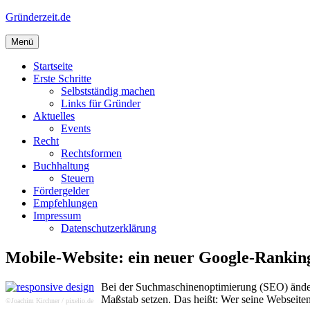
Zum
Gründerzeit.de
Inhalt
springen
Menü
Startseite
Erste Schritte
Selbstständig machen
Links für Gründer
Aktuelles
Events
Recht
Rechtsformen
Buchhaltung
Steuern
Fördergelder
Empfehlungen
Impressum
Datenschutzerklärung
Mobile-Website: ein neuer Google-Rankin
Bei der Suchmaschinenoptimierung (SEO) ändern
Maßstab setzen. Das heißt: Wer seine Webseiten
©Joachim Kirchner / pixelio.de