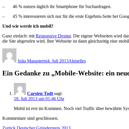
– 46 % nutzen täglich ihr Smartphone für Suchanfragen.
– 45 % interessieren sich nur für die erste Ergebnis-Seite bei Goog
Und wie werde ich mobil?
Ganz einfach: mit
Responsive Design
. Die eigene Webseiten wird da
die Site abgerufen wird. Ihre Webseite ist dann gleichzeitig eine mobi
Autor
Veröffentlicht
Kategorien
am
Julia Manasterni
4. Juli 2013
Aktuelles
Ein Gedanke zu „Mobile-Website: ein neu
Carsten Todt
sagt:
18. Juli 2013 um 01:46 Uhr
Mobil ist erst im Kommen. Noch viel Traffic über bewährte Sy
Kommentare sind geschlossen.
Beitragsnavigation
Vorheriger
Zurück
Deutscher Gründerpreis 2013