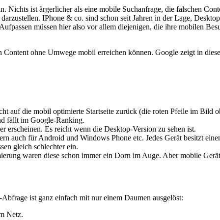
Nichts ist ärgerlicher als eine mobile Suchanfrage, die falschen Conte
darzustellen. IPhone & co. sind schon seit Jahren in der Lage, Desktop
r. Aufpassen müssen hier also vor allem diejenigen, die ihre mobilen Be
ten Content ohne Umwege mobil erreichen können. Google zeigt in dieser
ht auf die mobil optimierte Startseite zurück (die roten Pfeile im Bild
nd fällt im Google-Ranking.
er erscheinen. Es reicht wenn die Desktop-Version zu sehen ist.
dern auch für Android und Windows Phone etc. Jedes Gerät besitzt einen
sen gleich schlechter ein.
mierung waren diese schon immer ein Dorn im Auge. Aber mobile Geräte
-Abfrage ist ganz einfach mit nur einem Daumen ausgelöst:
m Netz.